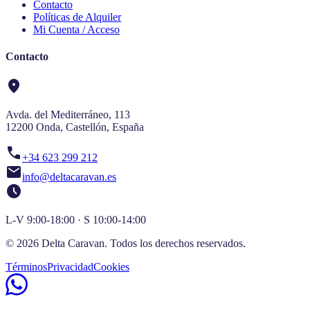
Contacto
Políticas de Alquiler
Mi Cuenta / Acceso
Contacto
location_on
Avda. del Mediterráneo, 113
12200 Onda, Castellón, España
call
+34 623 299 212
mail
info@deltacaravan.es
schedule
L-V 9:00-18:00 · S 10:00-14:00
© 2026 Delta Caravan. Todos los derechos reservados.
Términos
Privacidad
Cookies