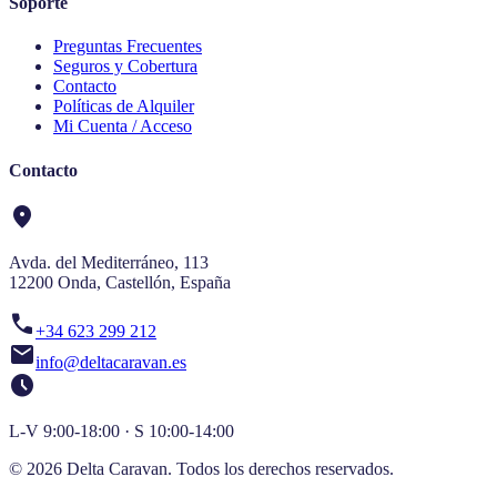
Soporte
Preguntas Frecuentes
Seguros y Cobertura
Contacto
Políticas de Alquiler
Mi Cuenta / Acceso
Contacto
location_on
Avda. del Mediterráneo, 113
12200 Onda, Castellón, España
call
+34 623 299 212
mail
info@deltacaravan.es
schedule
L-V 9:00-18:00 · S 10:00-14:00
© 2026 Delta Caravan. Todos los derechos reservados.