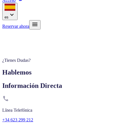
Acceso
expand_more
es
menu
Reservar ahora
¿Tienes Dudas?
Hable
mos
Información Directa
call
Línea Telefónica
+34 623 299 212