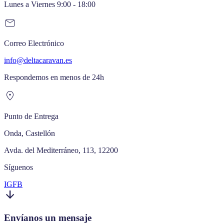
Lunes a Viernes 9:00 - 18:00
mail
Correo Electrónico
info@deltacaravan.es
Respondemos en menos de 24h
location_on
Punto de Entrega
Onda, Castellón
Avda. del Mediterráneo, 113, 12200
Síguenos
IG
FB
arrow_downward
Envíanos un mensaje