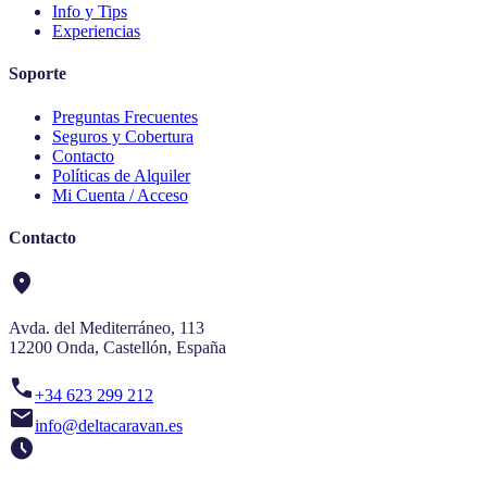
Info y Tips
Experiencias
Soporte
Preguntas Frecuentes
Seguros y Cobertura
Contacto
Políticas de Alquiler
Mi Cuenta / Acceso
Contacto
location_on
Avda. del Mediterráneo, 113
12200 Onda, Castellón, España
call
+34 623 299 212
mail
info@deltacaravan.es
schedule