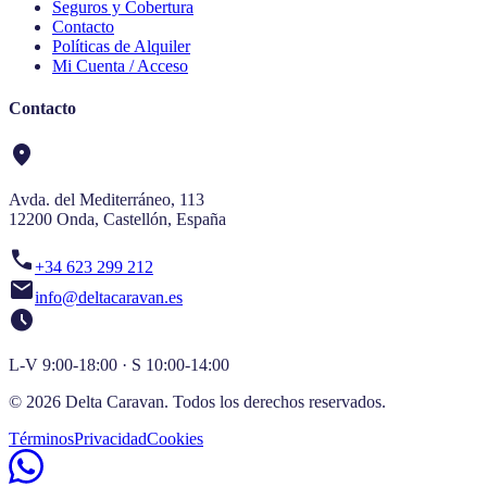
Seguros y Cobertura
Contacto
Políticas de Alquiler
Mi Cuenta / Acceso
Contacto
location_on
Avda. del Mediterráneo, 113
12200 Onda, Castellón, España
call
+34 623 299 212
mail
info@deltacaravan.es
schedule
L-V 9:00-18:00 · S 10:00-14:00
© 2026 Delta Caravan. Todos los derechos reservados.
Términos
Privacidad
Cookies